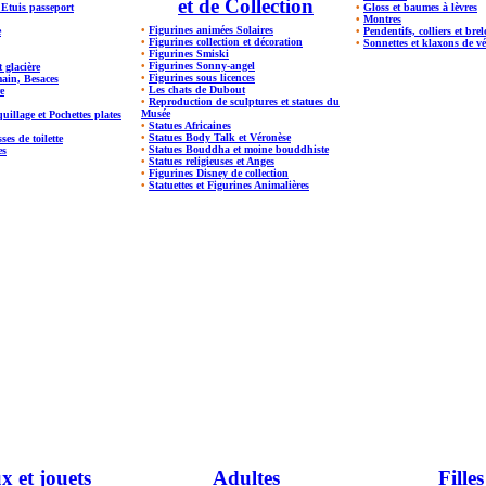
et de Collection
t Etuis passeport
•
Gloss et baumes à lèvres
•
Montres
•
Figurines animées Solaires
e
•
Pendentifs, colliers et bre
•
Figurines collection et décoration
•
Sonnettes et klaxons de vé
•
Figurines Smiski
•
Figurines Sonny-angel
t glacière
•
Figurines sous licences
main, Besaces
•
Les chats de Dubout
e
•
Reproduction de sculptures et statues du
Musée
illage et Pochettes plates
•
Statues Africaines
•
Statues Body Talk et Véronèse
ses de toilette
•
Statues Bouddha et moine bouddhiste
es
•
Statues religieuses et Anges
•
Figurines Disney de collection
•
Statuettes et Figurines Animalières
x et jouets
Adultes
Filles