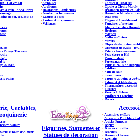
don - Couvre Lit
•
Ampoules
•
Chaises et Tabourets
irs
•
Appliques
•
Cloche et Cloche Murale
Sacs à Pain - Sac à Tartes
•
Décorations Lumineuses
•
Décoration murale en Boi
rnissage
•
Guirlandes lumineuses
•
Décoration Murale en mét
ssins de sol, Housses de
•
Lampes à poser
•
Drapeaux
•
Lustres et Suspensions
•
Etagère et Ameublement
•
Veilleuses
•
Fontaines d’intérieur
haises
•
Globes Terrestres Décorati
iques
•
Horloges
ette
•
Magnets
•
Malles et Coffres
•
Miroirs
•
Objets de décoration utilit
rtures
•
Ornement de Sapin - Boul
er - Protège Traversin
•
Patère - Porte manteaux
ouche
•
Petit electro et Hifi
ilages
•
Plaques Métal
able
•
Porte-parapluie
aps de bain
•
Poufs et Poufs de Rangem
•
Sabliers
•
Salle de bain
sin
•
Serre-Livres
suie Mains
•
Tables d’appoint et guéri
•
Tabouret et table de Bar
•
Thermomètres décoratifs
•
Tirelires
•
Vases et Soliflores
•
Panières et Corbeilles
•
Réveils
ie, Cartables,
Accessoi
roquinerie
•
Accessoires coiffure
•
Accessoires Portables et tab
cure
•
Articles Fumeurs
becière scolaire
•
Bagues
Figurines, Statuettes et
•
Boucles d'oreilles
ateur et porte documents
•
Bracelets
Statues de décoration
che
•
Brosses à Cheveux
•
Éventails