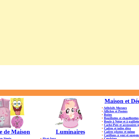
Maison et Dé
•
Adhésifs Muraux
•
Affiches et Posters
•
Boites
•
Bouillottes et chaufferettes
•
Boule à Neige et à paillett
•
Cache-Pots et accessoires 
•
Cadres et toiles déco
e de Maison
Luminaires
•
Cadres photos et mémo
•
Carillons à vent et suspen
on literie
•
Abat-Jour
•
Cendriers