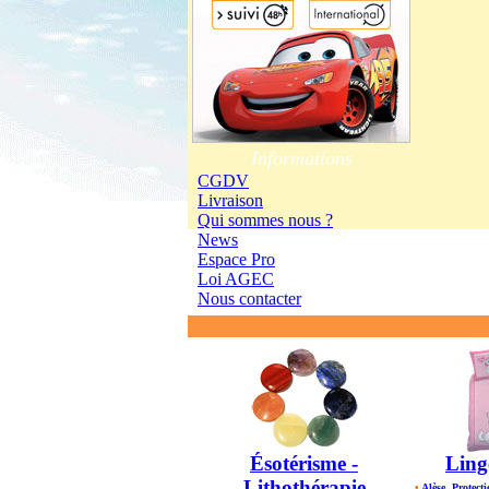
Informations
CGDV
Livraison
Qui sommes nous ?
News
Espace Pro
Loi AGEC
Nous contacter
Ésotérisme -
Ling
Lithothérapie
•
Alèse, Protecti