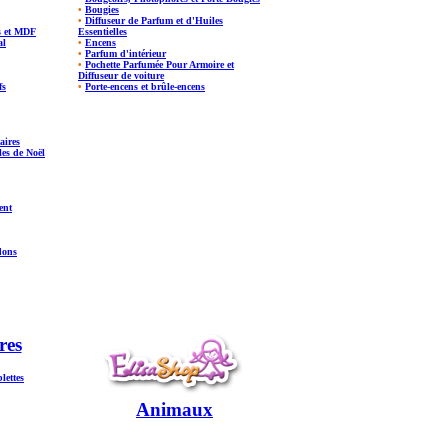
•
Bougies
•
Diffuseur de Parfum et d'Huiles
s et MDF
Essentielles
al
•
Encens
•
Parfum d'intérieur
•
Pochette Parfumée Pour Armoire et
Diffuseur de voiture
fs
•
Porte-encens et brûle-encens
aires
es de Noël
ent
dons
res
lettes
Animaux