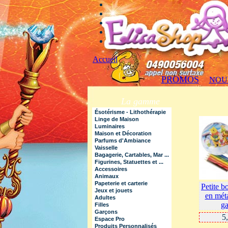
Accueil
PROMOS
NOU
La gamme
Ésotérisme - Lithothérapie
Linge de Maison
Luminaires
Maison et Décoration
Parfums d'Ambiance
Vaisselle
Bagagerie, Cartables, Mar ...
Figurines, Statuettes et ...
Accessoires
Animaux
Papeterie et carterie
Petite b
Jeux et jouets
en mét
Adultes
ga
Filles
Garçons
5
Espace Pro
Produits Personnalisés