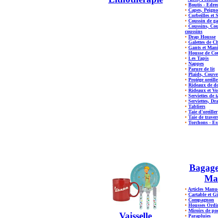
•
Boutis - Edre
•
Capes, Peigno
•
Corbeilles et 
•
Coussin de ga
•
Coussins, Cou
coussins
•
Drap Housse
•
Galettes de C
•
Gants et Man
•
Housse de Cou
•
Les Tapis
•
Nappes
•
Parure de lit
•
Plaids, Couve
•
Protège oreill
•
Rideaux de d
•
Rideaux et Vo
•
Serviettes de t
•
Serviettes, Dr
•
Tabliers
•
Taie d'oreiller
•
Taie de traver
•
Torchons - Es
Bagager
Ma
•
Articles Manu
•
Cartable et Gi
•
Compagnon
•
Housses Ordin
•
Miroirs de po
Vaisselle
•
Parapluies