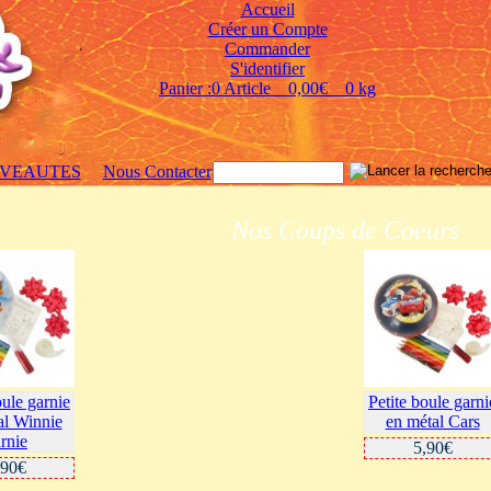
Accueil
Créer un Compte
Commander
S'identifier
Panier :0 Article 0,00€ 0 kg
VEAUTES
Nous Contacter
Nos Coups de Coeurs
oule garnie
Petite boule garni
al Winnie
en métal Cars
rnie
5,90€
,90€