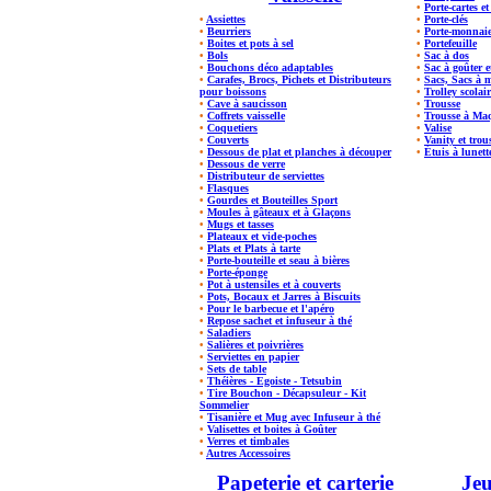
•
Porte-cartes e
•
Assiettes
•
Porte-clés
•
Beurriers
•
Porte-monnai
•
Boites et pots à sel
•
Portefeuille
•
Bols
•
Sac à dos
•
Bouchons déco adaptables
•
Sac à goûter e
•
Carafes, Brocs, Pichets et Distributeurs
•
Sacs, Sacs à 
pour boissons
•
Trolley scolair
•
Cave à saucisson
•
Trousse
•
Coffrets vaisselle
•
Trousse à Maqu
•
Coquetiers
•
Valise
•
Couverts
•
Vanity et trous
•
Dessous de plat et planches à découper
•
Étuis à lunett
•
Dessous de verre
•
Distributeur de serviettes
•
Flasques
•
Gourdes et Bouteilles Sport
•
Moules à gâteaux et à Glaçons
•
Mugs et tasses
•
Plateaux et vide-poches
•
Plats et Plats à tarte
•
Porte-bouteille et seau à bières
•
Porte-éponge
•
Pot à ustensiles et à couverts
•
Pots, Bocaux et Jarres à Biscuits
•
Pour le barbecue et l'apéro
•
Repose sachet et infuseur à thé
•
Saladiers
•
Salières et poivrières
•
Serviettes en papier
•
Sets de table
•
Théières - Egoiste - Tetsubin
•
Tire Bouchon - Décapsuleur - Kit
Sommelier
•
Tisanière et Mug avec Infuseur à thé
•
Valisettes et boites à Goûter
•
Verres et timbales
•
Autres Accessoires
Papeterie et carterie
Jeu